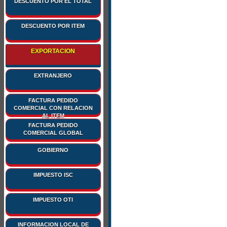
DESCUENTO POR EL TOTAL
$datos
[
'rFE'
]
[
'gD
$datos
[
'rFE'
]
[
'gD
DESCUENTO POR ITEM
$datos
[
'rFE'
]
[
'gD
$datos
[
'rFE'
]
[
'gD
EXPORTACION
$datos
[
'rFE'
]
[
'gD
$datos
[
'rFE'
]
[
'gD
EXTRANJERO
$datos
[
'rFE'
]
[
'gD
$datos
[
'rFE'
]
[
'gD
FACTURA PEDIDO
$datos
[
'rFE'
]
[
'gD
COMERCIAL CON RELACION
AL ITEM
$datos
[
'rFE'
]
[
'gD
FACTURA PEDIDO
$datos
[
'rFE'
]
[
'gD
COMERCIAL GLOBAL
$datos
[
'rFE'
]
[
'gD
GOBIERNO
$datos
[
'rFE'
]
[
'gD
$datos
[
'rFE'
]
[
'gD
IMPUESTO ISC
$datos
[
'rFE'
]
[
'gD
$datos
[
'rFE'
]
[
'gD
IMPUESTO OTI
$datos
[
'rFE'
]
[
'gD
$datos
[
'rFE'
]
[
'gD
INFORMACION LOCAL DE