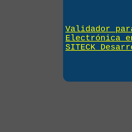
foreach
(
$res
AS
$valor
=
html
echo
"<b>[
$va
}
Validador par
Electrónica e
SITECK Desarr