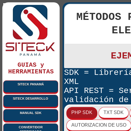
MÉTODOS 
ELE
EJE
GUIAS y
SDK = Librerí
HERRAMIENTAS
XML
SITECK PANAMÁ
API REST = Se
validación de
SITECK DESARROLLO
PHP SDK
TXT SDK
MANUAL SDK
AUTORIZACION DE USO
CONVERTIDOR