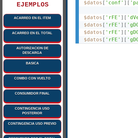
$datos
[
'conf'
]
[
'p
EJEMPLOS
$datos
[
'rFE'
]
[
'dV
ACARREO EN EL ITEM
$datos
[
'rFE'
]
[
'gD
$datos
[
'rFE'
]
[
'gD
ACARREO EN EL TOTAL
$datos
[
'rFE'
]
[
'gD
$datos
[
'rFE'
]
[
'gD
AUTORIZACION DE
DESCARGA
$datos
[
'rFE'
]
[
'gD
$datos
[
'rFE'
]
[
'gD
BASICA
$datos
[
'rFE'
]
[
'gD
$datos
[
'rFE'
]
[
'gD
COMBO CON VUELTO
$datos
[
'rFE'
]
[
'gD
$datos
[
'rFE'
]
[
'gD
CONSUMIDOR FINAL
$datos
[
'rFE'
]
[
'gD
$datos
[
'rFE'
]
[
'gD
CONTINGENCIA USO
$datos
[
'rFE'
]
[
'gD
POSTERIOR
$datos
[
'rFE'
]
[
'gD
CONTINGENCIA USO PREVIO
$datos
[
'rFE'
]
[
'gD
$datos
[
'rFE'
]
[
'gD