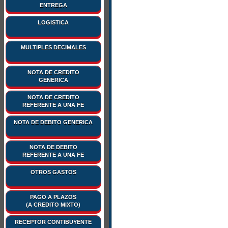
$datos
[
'rFE'
]
[
'gD
ENTREGA
$datos
[
'rFE'
]
[
'gD
LOGISTICA
$datos
[
'rFE'
]
[
'gI
$datos
[
'rFE'
]
[
'gI
MULTIPLES DECIMALES
$datos
[
'rFE'
]
[
'gI
$datos
[
'rFE'
]
[
'gI
$datos
[
'rFE'
]
[
'gI
NOTA DE CREDITO
GENERICA
$datos
[
'rFE'
]
[
'gI
$datos
[
'rFE'
]
[
'gI
NOTA DE CREDITO
REFERENTE A UNA FE
$datos
[
'rFE'
]
[
'gI
$datos
[
'rFE'
]
[
'gI
NOTA DE DEBITO GENERICA
$datos
[
'rFE'
]
[
'gI
$datos
[
'rFE'
]
[
'gI
NOTA DE DEBITO
REFERENTE A UNA FE
$datos
[
'rFE'
]
[
'gI
$datos
[
'rFE'
]
[
'gI
OTROS GASTOS
$datos
[
'rFE'
]
[
'gI
$datos
[
'rFE'
]
[
'gI
PAGO A PLAZOS
(A CREDITO MIXTO)
$datos
[
'rFE'
]
[
'gI
$datos
[
'rFE'
]
[
'gI
RECEPTOR CONTIBUYENTE