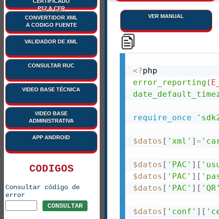
CERTIFICADO
P12 A CER
VER MANUAL
CONVERTIDOR XML
A CODIGO FUENTE
VALIDADOR DE XML
CONSULTAR RUC
<
?
error_reporting
(
E
VIDEO BASE TÉCNICA
date_default_time
VIDEO BASE
require_once
'sdk
ADMINISTRATIVA
APP ANDROID
$datos
[
'xml'
]
=
'ca
$datos
[
'PAC'
]
[
'us
CODIGOS
$datos
[
'PAC'
]
[
'pa
Consultar código de
$datos
[
'PAC'
]
[
'QR
error
CONSULTAR
$datos
[
'conf'
]
[
'c